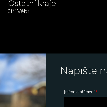
Ostatní kraje
Jiří Vébr
+420 775 090 690
info@zulova-dlazba.cz
Napište 
Jméno a příjmení
*