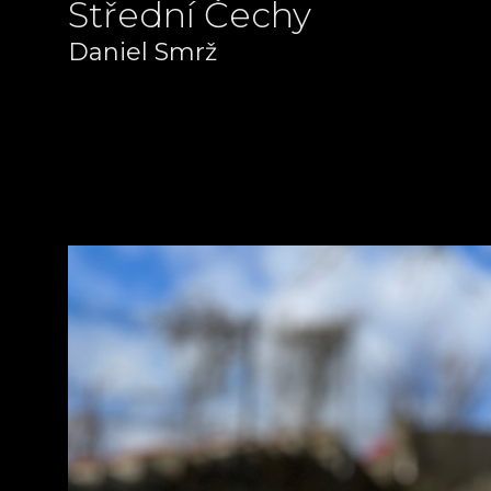
Střední Čechy
Daniel Smrž
+420 721 601 839
info@zulova-dlazba.cz