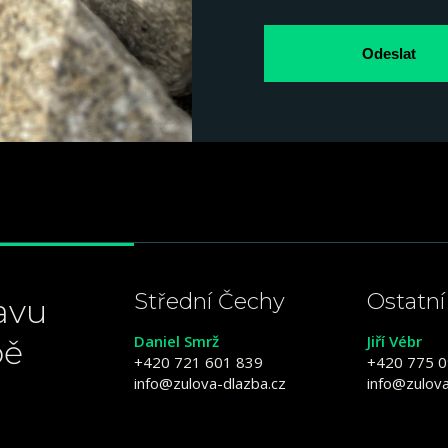
Odeslat
Střední Čechy
Ostatní
avu
Daniel Smrž
Jiří Vébr
bě
+420 721 601 839
+420 775 0
info@zulova-dlazba.cz
info@zulova