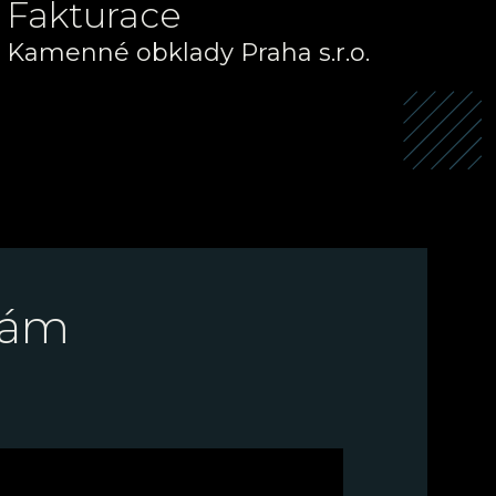
Fakturace
Kamenné obklady Praha s.r.o.
IČ:
03353699
DIČ:
CZ03353699
nám