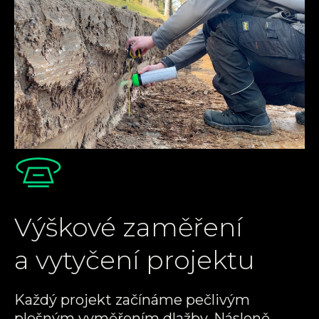
Výškové zaměření
a vytyčení projektu
Každý projekt začínáme pečlivým
plošným vyměřením dlažby. Násleně