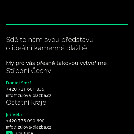
Sdělte nám svou představu
o ideální kamenné dlažbě
My pro vás přesně takovou vytvoříme...
Střední Čechy
Daniel Smrž
+420 721 601 839
info@zulova-dlazba.cz
Ostatní kraje
Jiří Vébr
+420 775 090 690
info@zulova-dlazba.cz
youtube