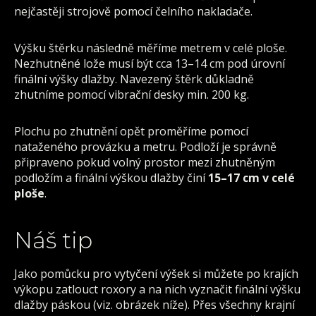
nejčastěji strojově pomocí čelního nakladače.
Výšku štěrku následně měříme metrem v celé ploše.
Nezhutněné lože musí být cca 13–14 cm pod úrovní
finální výšky dlažby. Navezený štěrk důkladně
zhutníme pomocí vibrační desky min. 200 kg.
Plochu po zhutnění opět proměříme pomocí
nataženého provázku a metru. Podloží je správně
připraveno pokud volný prostor mezi zhutněným
podložím a finální výškou dlažby činí
15–17 cm v celé
ploše
.
Náš tip
Jako pomůcku pro vytyčení výšek si můžete po krajích
výkopu zatlouct roxory a na nich vyznačit finální výšku
dlažby páskou (viz. obrázek níže). Přes všechny krajní