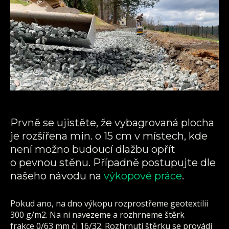
Prvně se ujistěte, že vybagrovaná plocha
je rozšířena min. o 15 cm v místech, kde
není možno budoucí dlažbu opřít
o pevnou stěnu. Případně postupujte dle
našeho návodu na
výkopové práce
.
Pokud ano, na dno výkopu rozprostřeme geotextilii
300 g/m2. Na ni navezeme a rozhrneme štěrk
frakce 0/63 mm či 16/32. Rozhrnutí štěrku se provádí